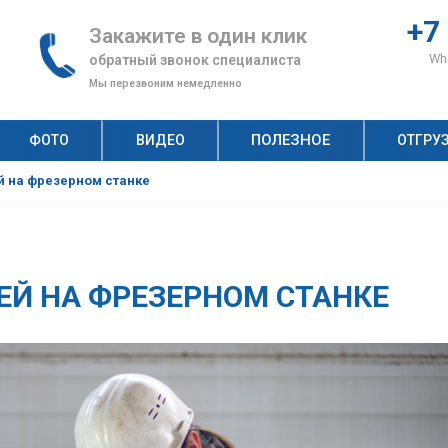
+7
Закажите в один клик
Wha
обратный звонок специалиста
Мы перезвоним немедленно
ПОЛЕЗНОЕ
ФОТО
ВИДЕО
ОТГРУ
н, по которым клиенты выбирают «АлтайСтройМаш»
ство неавтоклавного газобетона: как оценить спрос?
Рецепт газобетона: что и сколько нужно для производства качественных газобетонных блоков?
Технология строительства дома из газобетонных блоков: пошаговая инструкция
Автоклавный и неавтоклавный газобетон: на чем выгоднее строить бизнес?
й на фрезерном станке
ЕЙ НА ФРЕЗЕРНОМ СТАНКЕ