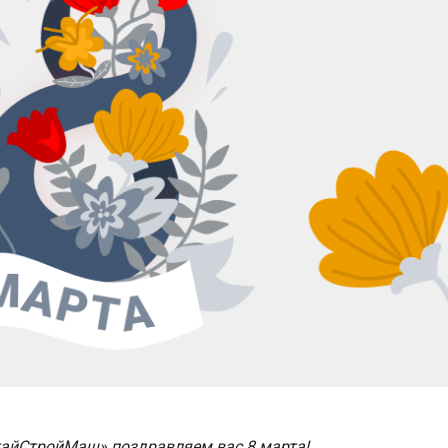
тайСтройМаш» поздравляем вас 8 марта!