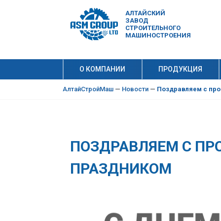
АЛТАЙСКИЙ
ЗАВОД
СТРОИТЕЛЬНОГО
МАШИНОСТРОЕНИЯ
О КОМПАНИИ
ПРОДУКЦИЯ
10 причи
Производ
АлтайСтройМаш
—
Новости
—
Поздравляем с пр
ПОЗДРАВЛЯЕМ С П
ПРАЗДНИКОМ