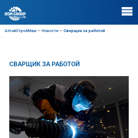
АлтайСтройМаш
—
Новости
—
Сварщик за работой
СВАРЩИК ЗА РАБОТОЙ