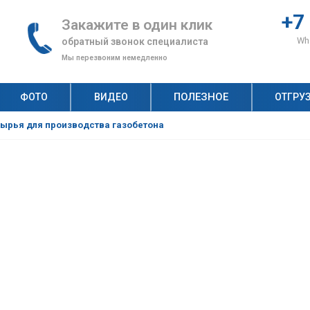
+7
Закажите в один клик
Wha
обратный звонок специалиста
Мы перезвоним немедленно
ПОЛЕЗНОЕ
ФОТО
ВИДЕО
ОТГРУ
н, по которым клиенты выбирают «АлтайСтройМаш»
ство неавтоклавного газобетона: как оценить спрос?
Рецепт газобетона: что и сколько нужно для производства качественных газобетонных блоков?
Технология строительства дома из газобетонных блоков: пошаговая инструкция
Автоклавный и неавтоклавный газобетон: на чем выгоднее строить бизнес?
ырья для производства газобетона