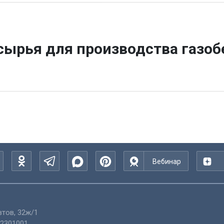
сырья для производства газо
Вебинар
тов, 32ж/1
2301001