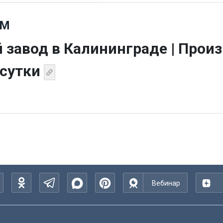
СМ
 завод в Калининграде | Прои
 сутки
Вебинар