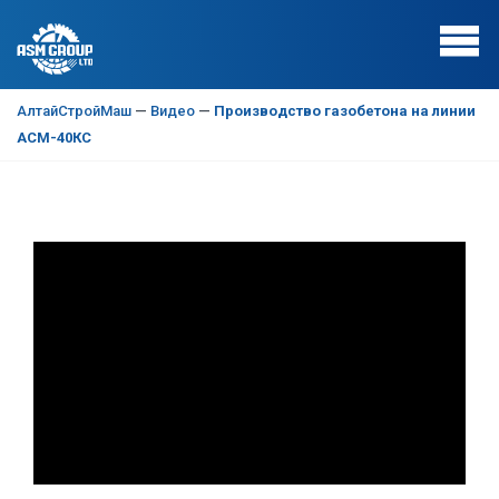
АлтайСтройМаш
—
Видео
—
Производство газобетона на линии
АСМ-40КС