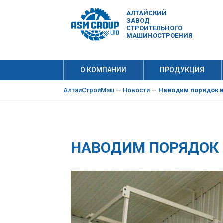
АЛТАЙСКИЙ
ЗАВОД
СТРОИТЕЛЬНОГО
МАШИНОСТРОЕНИЯ
О КОМПАНИИ
ПРОДУКЦИЯ
10 причи
Производ
АлтайСтройМаш
—
Новости
—
Наводим порядок в
НАВОДИМ ПОРЯДОК 