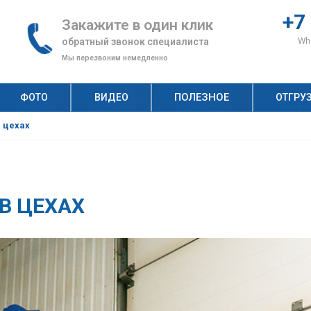
+7
Закажите в один клик
Wha
обратный звонок специалиста
Мы перезвоним немедленно
ПОЛЕЗНОЕ
ФОТО
ВИДЕО
ОТГРУ
н, по которым клиенты выбирают «АлтайСтройМаш»
ство неавтоклавного газобетона: как оценить спрос?
Рецепт газобетона: что и сколько нужно для производства качественных газобетонных блоков?
Технология строительства дома из газобетонных блоков: пошаговая инструкция
Автоклавный и неавтоклавный газобетон: на чем выгоднее строить бизнес?
 цехах
В ЦЕХАХ