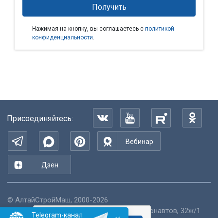
Нажимая на кнопку, вы соглашаетесь с
политикой
конфиденциальности
.
Присоединяйтесь:
Вебинар
Дзен
©
АлтайСтройМаш
, 2000-2026
Россия
,
Алтайский край
,
Барнаул
,
пр.Космонавтов, 32ж/1
Telegram-канал
Пользуясь нашим сайтом,
Пользуясь нашим сайтом,