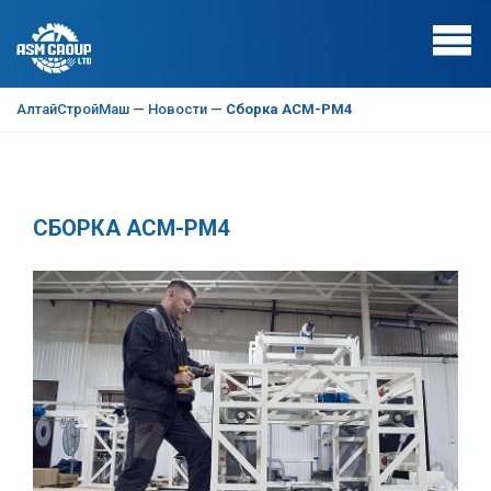
АлтайСтройМаш
—
Новости
—
Сборка АСМ-РМ4
СБОРКА АСМ-РМ4