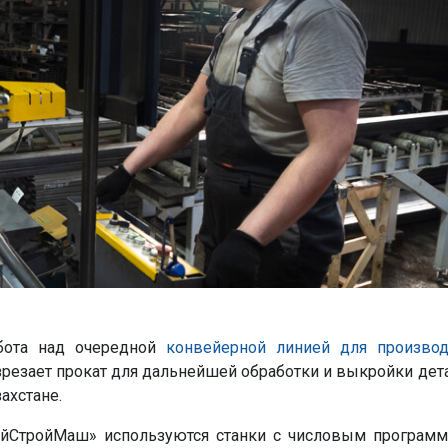
абота над очередной
конвейерной линией для производ
азрезает прокат для дальнейшей обработки и выкройки дет
ахстане.
айСтройМаш» используются станки с числовым програм