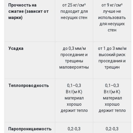
Прочность на
от 25 кг/см²
от 9 кг/см²
сжатие (зависит от
подходит для
лучше не
марки)
несущих стен
использовать
для несущих
стен
Усадка
до 0,3 мм/м
от 1 до 3 мм/м
проседание и
высокий риск
трещины
проседания и
маловероятны
трещин
Теплопроводность
0,1–0,3
0,1–0,3
Вт/(м∙К)
Вт/(м∙К)
материал
материал
хорошо
хорошо
держит тепло
держит тепло
Паропроницаемость
0,2-0,3
0,2-0,3