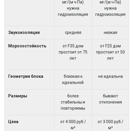
мг/(м·ч·Па)
мг/(м·ч·Па)
нужна
нужна
гидроизоляция
гидроизоляция
Звукоизоляция
средняя
низкая
Морозостойкость
от F35 дом
от F25 дом
простоит от 75
простоит от 50
лет
лет
Геометрия блока
близкая к
не идеальна
идеальной
Размеры
более
бывают
стабильны и
отклонения
повторяемы
Цена
от 4 000 руб./
от 3 000 руб./
м³
м³