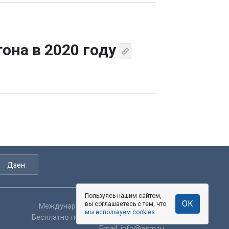
она в 2020 году
Дзен
Пользуясь нашим сайтом,
Пользуясь нашим сайтом,
ОК
ОК
вы соглашаетесь с тем, что
вы соглашаетесь с тем, что
Международный:
+7 (3852) 500-545
мы используем cookies
мы используем cookies
Бесплатно по России:
8 800 100 44 54
Email:
info@asm.ru