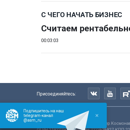
С ЧЕГО НАЧАТЬ БИЗНЕС
Считаем рентабельно
00:03:03
Присоединяйтесь:
Подпишитесь на наш
telegram-канал
©
АлтайСтройМаш
, 2000-2026
@asm_ru
Россия
,
Алтайский край
,
Барнаул
,
пр.Космонав
ОГРН 1192225006380 ИНН 2223626927 КПП 22