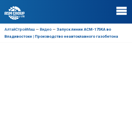
АлтайСтройМаш
—
Видео
—
Запуск линии АСМ-175КА во
Владивостоке | Производство неавтоклавного газобетона