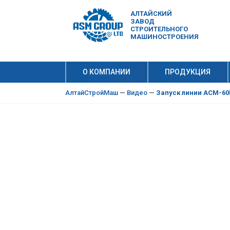
АЛТАЙСКИЙ
ЗАВОД
СТРОИТЕЛЬНОГО
МАШИНОСТРОЕНИЯ
О КОМПАНИИ
ПРОДУКЦИЯ
10 причи
Производ
АлтайСтройМаш
—
Видео
—
Запуск линии АСМ-60К