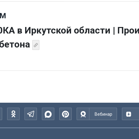
СМ
КА в Иркутской области | Про
обетона
Вебинар