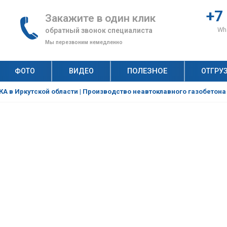
+7
Закажите в один клик
Wha
обратный звонок специалиста
Мы перезвоним немедленно
ПОЛЕЗНОЕ
ФОТО
ВИДЕО
ОТГРУ
н, по которым клиенты выбирают «АлтайСтройМаш»
ство неавтоклавного газобетона: как оценить спрос?
Рецепт газобетона: что и сколько нужно для производства качественных газобетонных блоков?
Технология строительства дома из газобетонных блоков: пошаговая инструкция
Автоклавный и неавтоклавный газобетон: на чем выгоднее строить бизнес?
А в Иркутской области | Производство неавтоклавного газобетона