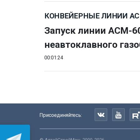
КОНВЕЙЕРНЫЕ ЛИНИИ А
Запуск линии АСМ-60
неавтоклавного газ
00:01:24
Присоединяйтесь:
Подпишитесь на наш
telegram-канал