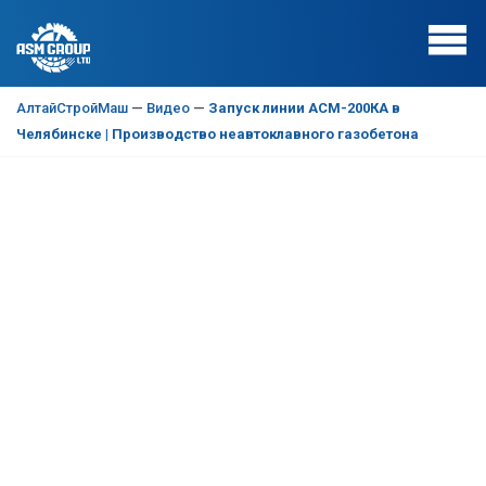
АлтайСтройМаш
—
Видео
—
Запуск линии АСМ-200КА в
Челябинске | Производство неавтоклавного газобетона