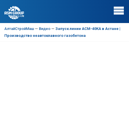
АлтайСтройМаш
—
Видео
—
Запуск линии АСМ-40КА в Астане |
Производство неавтоклавного газобетона