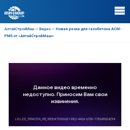
АлтайСтройМаш
—
Видео
—
Новая резка для газобетона АСМ-
РМ5 от «АлтайСтройМаш»