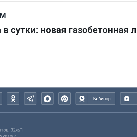
СМ
а в сутки: новая газобетонная
Вебинар
тов, 32ж/1
2301001