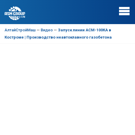
АлтайСтройМаш
—
Видео
—
Запуск линии АСМ-100КА в
Костроме | Производство неавтоклавного газобетона