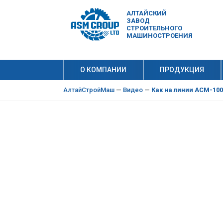
АЛТАЙСКИЙ
ЗАВОД
СТРОИТЕЛЬНОГО
МАШИНОСТРОЕНИЯ
О КОМПАНИИ
ПРОДУКЦИЯ
10 причи
Производ
АлтайСтройМаш
—
Видео
—
Как на линии АСМ-100