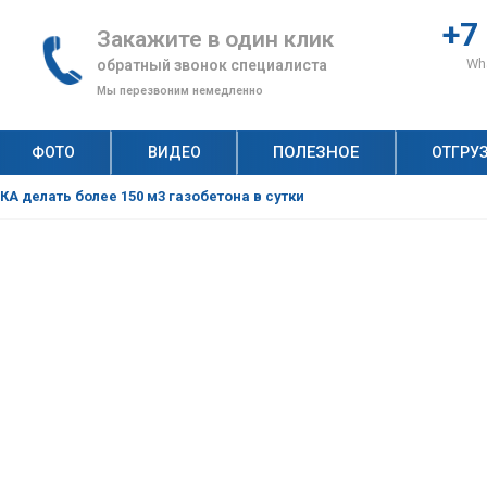
+7
Закажите в один клик
Wha
обратный звонок специалиста
Мы перезвоним немедленно
ПОЛЕЗНОЕ
ФОТО
ВИДЕО
ОТГРУ
н, по которым клиенты выбирают «АлтайСтройМаш»
ство неавтоклавного газобетона: как оценить спрос?
Рецепт газобетона: что и сколько нужно для производства качественных газобетонных блоков?
Технология строительства дома из газобетонных блоков: пошаговая инструкция
Автоклавный и неавтоклавный газобетон: на чем выгоднее строить бизнес?
КА делать более 150 м3 газобетона в сутки