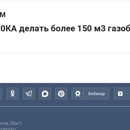
СМ
0КА делать более 150 м3 газо
Вебинар
тов, 32ж/1
2301001