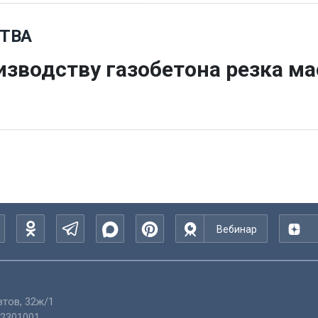
ТВА
изводству газобетона резка м
Вебинар
тов, 32ж/1
2301001