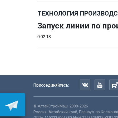
ТЕХНОЛОГИЯ ПРОИЗВОДС
Запуск линии по про
0:02:18
Присоединяйтесь:
©
АлтайСтройМаш
, 2000-2026
Россия
,
Алтайский край
,
Барнаул
,
пр.Космонав
ОГРН 1192225006380 ИНН 2223626927 КПП 22