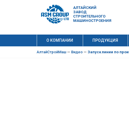
АЛТАЙСКИЙ
ЗАВОД
СТРОИТЕЛЬНОГО
МАШИНОСТРОЕНИЯ
О КОМПАНИИ
ПРОДУКЦИЯ
10 причи
Производ
АлтайСтройМаш
—
Видео
—
Запуск линии по про