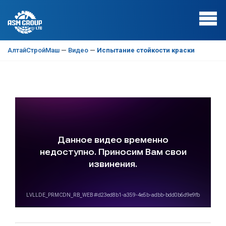
АлтайСтройМаш
—
Видео
—
Испытание стойкости краски