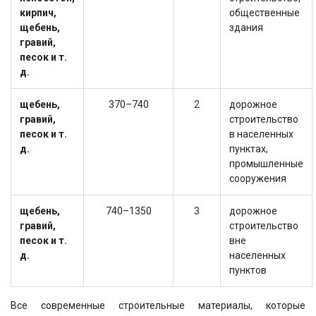
кирпич,
общественные
щебень,
здания
гравий,
песок и т.
д.
щебень,
370–740
2
дорожное
гравий,
строительство
песок и т.
в населенных
д.
пунктах,
промышленные
сооружения
щебень,
740–1350
3
дорожное
гравий,
строительство
песок и т.
вне
д.
населенных
пунктов
Все современные строительные материалы, которые