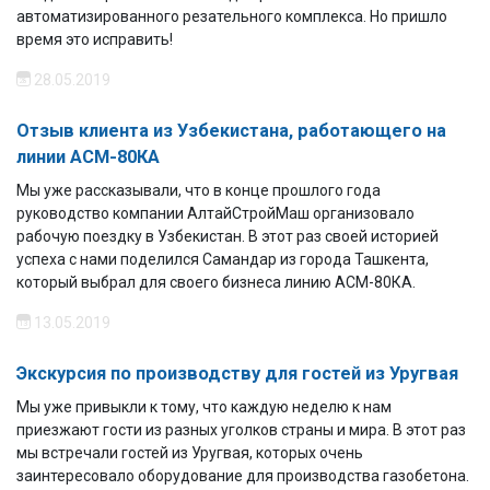
автоматизированного резательного комплекса. Но пришло
время это исправить!
28.05.2019
Отзыв клиента из Узбекистана, работающего на
линии АСМ-80КА
Мы
уже рассказывали
, что
в конце прошлого года
руководство компании АлтайСтройМаш организовало
рабочую поездку в Узбекистан. В этот раз своей историей
успеха с нами поделился
Самандар из города Ташкента,
который выбрал для своего бизнеса линию
АСМ-80КА
.
13.05.2019
Экскурсия по производству для гостей из Уругвая
Мы уже привыкли к тому, что каждую неделю к нам
приезжают гости из разных уголков страны и мира. В этот раз
мы встречали
гостей из Уругвая
, которых очень
заинтересовало оборудование для производства газобетона.