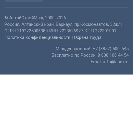
©
АлтайСтройМаш
, 2000-2026
Россия
,
Алтайский край
,
Барнаул
,
пр.Космонавтов, 32ж/1
ОГРН 1192225006380 ИНН 2223626927 КПП 222301001
Политика конфиденциальности
|
Охрана труда
Международный:
+7 (3852) 500-545
Бесплатно по России:
8 800 100 44 54
Email:
info@asm.ru