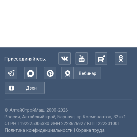
Присоединяйтесь:
Вебинар
Дзен
©
АлтайСтройМаш
, 2000-2026
Россия
,
Алтайский край
,
Барнаул
,
пр.Космонавтов, 32ж/1
ОГРН 1192225006380 ИНН 2223626927 КПП 222301001
Политика конфиденциальности
|
Охрана труда