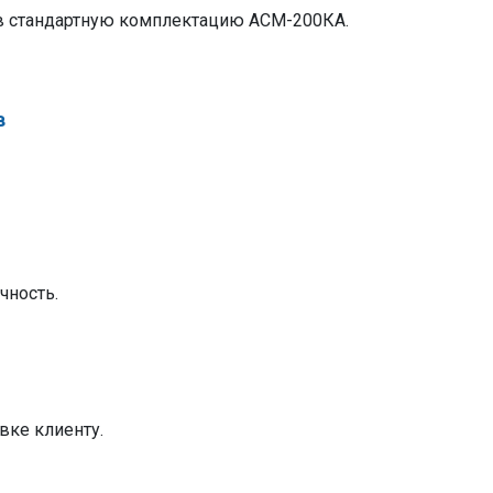
 в стандартную комплектацию АСМ-200КА.
в
чность.
вке клиенту.