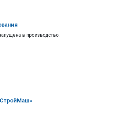
ования
запущена в производство.
айСтройМаш»