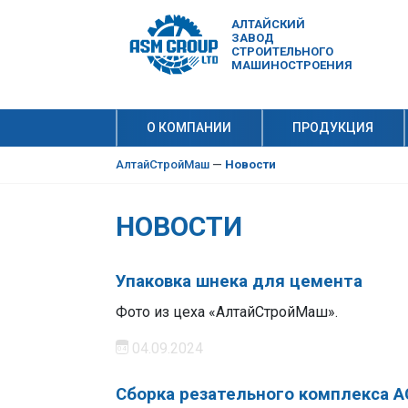
АЛТАЙСКИЙ
ЗАВОД
СТРОИТЕЛЬНОГО
МАШИНОСТРОЕНИЯ
О КОМПАНИИ
ПРОДУКЦИЯ
10 причи
Производ
АлтайСтройМаш
—
Новости
НОВОСТИ
Упаковка шнека для цемента
Фото из цеха «АлтайСтройМаш».
04.09.2024
Сборка резательного комплекса 