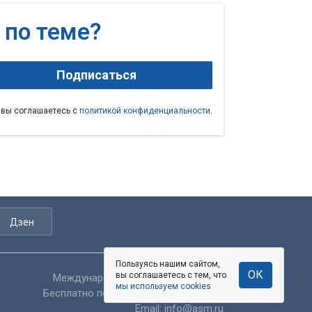
 по теме?
Подписаться
 вы соглашаетесь с
политикой конфиденциальности
.
Дзен
Пользуясь нашим сайтом,
Пользуясь нашим сайтом,
ОК
ОК
вы соглашаетесь с тем, что
вы соглашаетесь с тем, что
Международный:
+7 (3852) 500-545
мы используем cookies
мы используем cookies
Бесплатно по России:
8 800 100 44 54
Email:
info@asm.ru