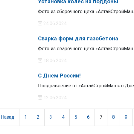
Установка колес на поддоны
Фото из сборочного цеха «АлтайСтройМа
24.06.2024
Сварка форм для газобетона
Фото из сварочного цеха «АлтайСтройМаш
18.06.2024
С Днем России!
Поздравление от «АлтайСтройМаш» с Дне
12.06.2024
Назад
1
2
3
4
5
6
7
8
9