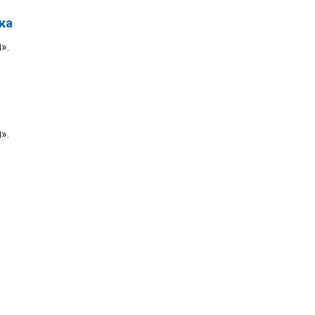
ка
».
».