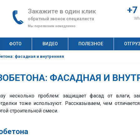
+7
Закажите в один клик
Wha
обратный звонок специалиста
Мы перезвоним немедленно
ПОЛЕЗНОЕ
ФОТО
ВИДЕО
ОТГРУ
н, по которым клиенты выбирают «АлтайСтройМаш»
ство неавтоклавного газобетона: как оценить спрос?
Рецепт газобетона: что и сколько нужно для производства качественных газобетонных блоков?
Технология строительства дома из газобетонных блоков: пошаговая инструкция
Автоклавный и неавтоклавный газобетон: на чем выгоднее строить бизнес?
бетона: фасадная и внутренняя
ЗОБЕТОНА: ФАСАДНАЯ И ВНУТ
азу несколько проблем: защищает фасад от влаги, з
отделки тоже используют. Рассказываем, чем отличается
этой строительной смеси.
зобетона