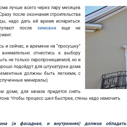
дома лучше всего через пару месяцев
Сразу после окончания строительства
ы, надо дать ей время испариться.
тупают после
зимовки
еще не
риант.
ь и сейчас, и времени на “просушку”
 внимательно отнестись к выбору
ыть не только паропроницаемой, но и
орошо подойдут для штукатурки дома
Цементные должны быть легкими, с
вспученные минералы).
м доме, для начала придется снять
етона. Чтобы процесс шел быстрее, стены надо намочить.
тона (и фасадная, и внутренняя) должна облада