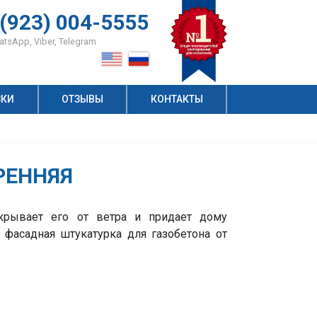
 (923) 004-5555
tsApp, Viber, Telegram
ЗКИ
ОТЗЫВЫ
КОНТАКТЫ
Экологичность газобетона: мифы и факты
Кирпич или газобетон? Экспертное сравнение популярных строительных материалов. Часть 1
Автоклавный и неавтоклавный газобетон: отличия материалов
Производитель оборудования для газобетона №1
Технология производства газобетона
РЕННЯЯ
акрывает его от ветра и придает дому
 фасадная штукатурка для газобетона от