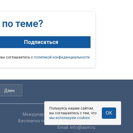
 по теме?
Подписаться
 вы соглашаетесь с
политикой конфиденциальности
.
Дзен
Пользуясь нашим сайтом,
Пользуясь нашим сайтом,
ОК
ОК
вы соглашаетесь с тем, что
вы соглашаетесь с тем, что
Международный:
+7 (3852) 500-545
мы используем cookies
мы используем cookies
Бесплатно по России:
8 800 100 44 54
Email:
info@asm.ru