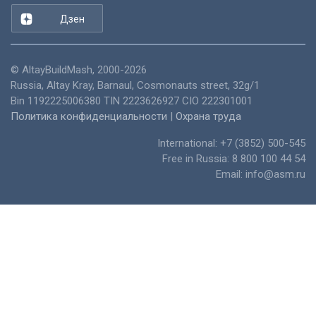
Дзен
©
AltayBuildMash
, 2000-2026
Russia
,
Altay Kray
,
Barnaul
,
Cosmonauts street, 32g/1
Bin 1192225006380 TIN 2223626927 CIO 222301001
Политика конфиденциальности
|
Охрана труда
International:
+7 (3852) 500-545
Free in Russia:
8 800 100 44 54
Email:
info@asm.ru